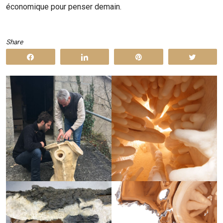
économique pour penser demain.
Share
Share
Share
Pin
Tweet