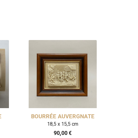
E
BOURRÉE AUVERGNATE
INTÉR
18,5 x 15,5 cm
2
90,00
€