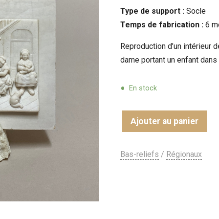
Type de support :
Socle
Temps de fabrication :
6 m
Reproduction d’un intérieur 
dame portant un enfant dans 
En stock
Ajouter au panier
Bas-reliefs
/
Régionaux