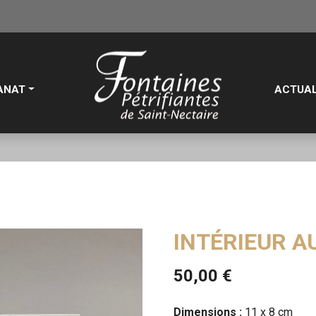
ANAT
ACTUAL
INTÉRIEUR 
50,00
€
Dimensions :
11 x 8 cm