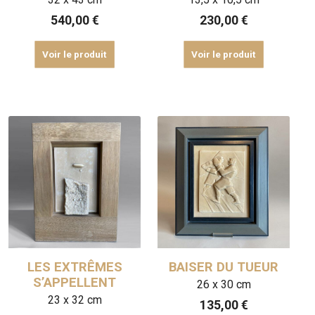
540,00
€
230,00
€
Voir le produit
Voir le produit
LES EXTRÊMES
BAISER DU TUEUR
S’APPELLENT
26 x 30 cm
23 x 32 cm
135,00
€