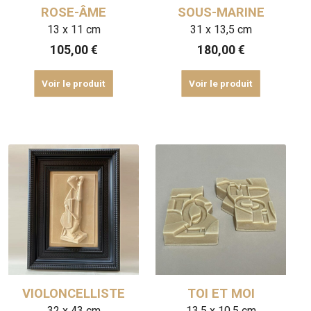
ROSE-ÂME
SOUS-MARINE
13 x 11 cm
31 x 13,5 cm
105,00
€
180,00
€
Voir le produit
Voir le produit
VIOLONCELLISTE
TOI ET MOI
32 x 43 cm
13,5 x 10,5 cm