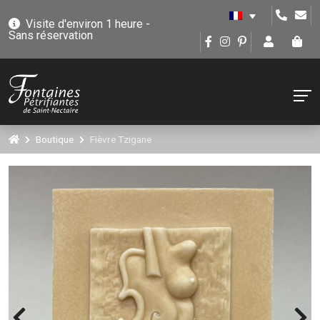
Visite d'environ 1 heure -
Sans réservation
Boutique
Fièvre Tzigane