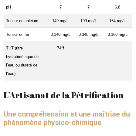
pH
7
7
6,8
Teneur en calcium
149 mg/L
199 mg/L
164 mg/L
Teneur en fer
0,140 mg/L
0,340 mg/L
0,160 mg/L
THT (titre
74°f
hydrotimétrique de
l’eau ou dureté de
l’eau)
L’Artisanat de la Pétrification
Une compréhension et une maîtrise du
phénomène physico-chimique