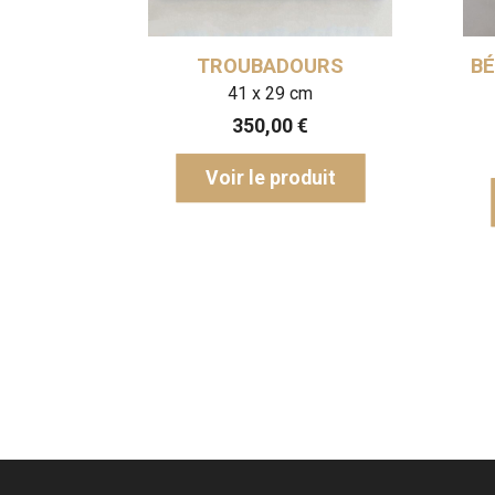
BEETHOVEN
MOISSONNEURS D
LES MARAIS PONT
⌀11 cm
18,5 x 16 cm
110,00
€
130,00
€
Voir le produit
Voir le produit