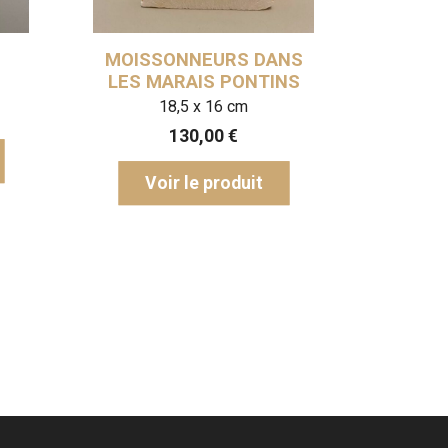
ERCINGÉTORIX
VICTOR HUGO
22 x 25,5 cm
28,5 x 28,5 cm
220,00
€
260,00
€
Voir le produit
Voir le produit