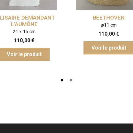
ANS
MOZART
V
INS
⌀13 cm
110,00
€
Voir le produit