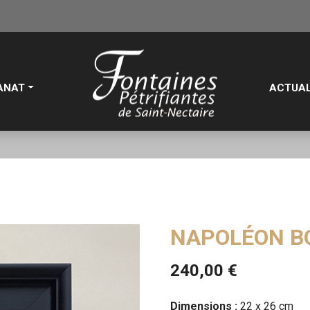
ANAT
ACTUAL
NAPOLÉON B
240,00
€
Dimensions :
22 x 26 cm