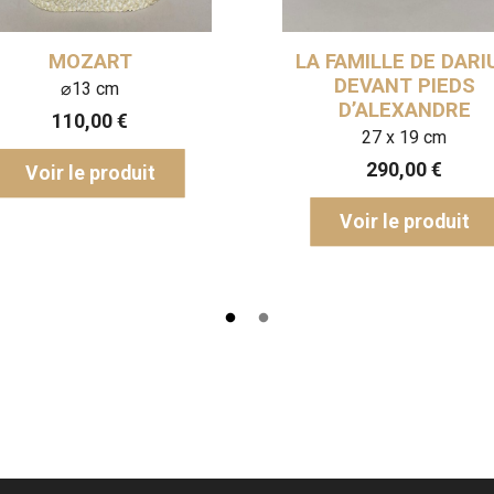
OZART
LA FAMILLE DE DARIUS
DEVANT PIEDS
⌀13 cm
D’ALEXANDRE
10,00
€
27 x 19 cm
290,00
€
 le produit
Voir le produit