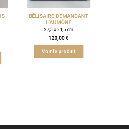
BÉLISAIRE DEMANDANT
L’AUM
L’AUMÔNE
14,5 x 2
27,5 x 21,5 cm
110,0
120,00
€
Voir le p
Voir le produit